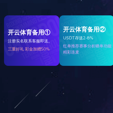
乐鱼在线(中国)数显控制器
联系我们
公司名称
：乐鱼在线
电 话
： 0757-86779591
传 真
： 0757-86769831
联 系 人
: 刘先生 139-2865-6165
网 址
： http://www.yoi-con.com
邮 箱
: foshanjz@126.com