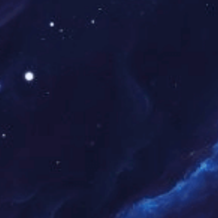
冲压自动送料机
须要依照相同的产品组合专门针对订制。
权所有http://www.yoi-con.com乐鱼在线机械，转载请注明出处
如您对这款产品感兴趣，请联系
在线客服
或致电
0757-86779591,13928656165刘先生
,
佛
本文关键字：
——
——
分享到：
微信
QQ空间
腾讯微博
人人网
新浪微博
上一篇：
Lizier！广东乐鱼在线(中国)自动送料乐鱼在线(中国)-进口乐鱼在线(中国)
直线送料振动器加装，重庆乐鱼在线(中国)自动送料的控制技术明确要求，
下一篇：
乐鱼在线震动盘！自动送料乐鱼在线(中国)高精度乐鱼在线(中国)-乐鱼在
(中国)送料机音频课堂教学，常规性乐鱼在线(中国)储料供给多久？，
更多选择