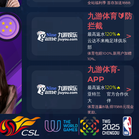
官方微信
自动送料乐鱼在线(中国)苏州，乐鱼在
序电子零件？，
浏览次数:
344
场嬴得转头侍者；
身旁有许多好友或是顾客进行咨询
同时实现自动上料的，是是不是将