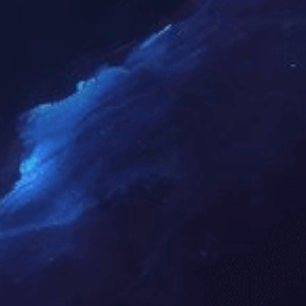
山市南海区桂城街道新胜路平北工业区东区
，
线