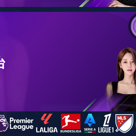
(中国)价格
｜
山东乐鱼在线(中国)
｜
震动盘厂家
｜
您现在所在的位置是：
首页
>
产品中心
>
乐鱼在线(中国)行业应用
>
五金
铆钉震动
产品类别：
五金
产品简介：
铆钉
送料设备。铆钉
装设备将产品各
合自动加工机械
公司电话：075
格、铆钉震动盘
览本网页。
免费咨询热