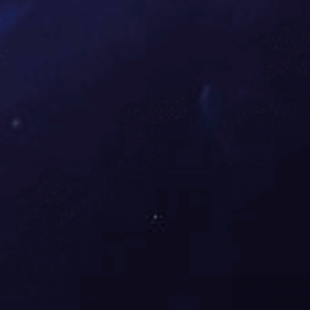
生产一直在努力，而份努力的回报就是越来