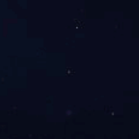
盘能把产品有序地排列出来，配合自动组装
械完成对工件的加工。购买端子震动盘，请
、端子震动盘生产厂家、端子震动盘使用说明，