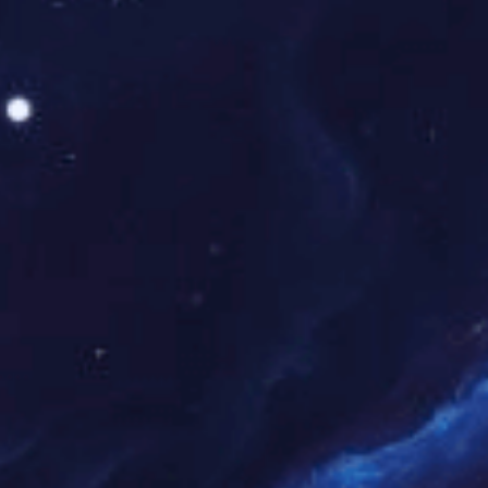
品牌
乐鱼在线科技
说明